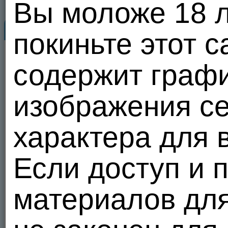
Вы моложе 18 ле
DinaMoon
Знакомьтесь...
Видеоальбом
покиньте этот с
29
DinaMoon
05.08.26 06:45
Личные видео
содержит графи
Личные видео
(1)
изображения се
134
4
1160
Все по
Теги:
2023
характера для 
Если доступ и 
материалов дл
00:28
00:28
1
20 из 100
34
1
3