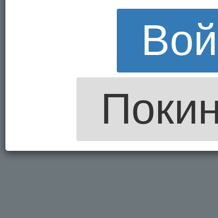
Вой
Покин