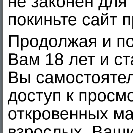
не законен для
1
20 из 100
Отношение к курению
покиньте сайт 
Рад общению! Рассмотрю
Предпочитаю не говорить
любые предложения. тг
Отношение к алкоголю
@Gordosina95
Предпочитаю не говорить
11
4
3
Продолжая и по
Параметры тела
Отправить сообщение
Сделать подарок
Рост
Вам 18 лет и с
0 см
Добавить в друзья
Телосложение
Предпочитаю не говорить
В избранное
Вы самостояте
Цвет глаз
Предпочитаю не говорить
В черный список
Размер члена
Предпочитаю не говорить
Пожаловаться
доступ к просм
Обрезание
Предпочитаю не говорить
Друзья
32
Все
откровенных м
взрослых. Ваш
vip