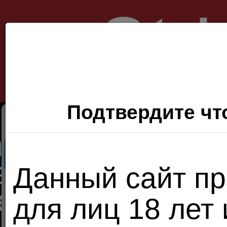
Подтвердите что
Секс Поиск
Фото
Видео
П
Данный сайт пр
Хочу
для лиц 18 лет
сюда!