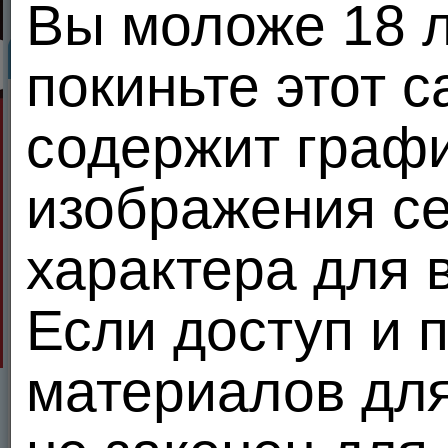
Вы моложе 18 ле
Gordosina
Знакомьтесь...
Расширенный
покиньте этот с
Gordosina
31
31
Gordosina
30.07.26 11:58
лет
содержит графи
Персональная инфор
Образование
изображения се
Предпочитаю не говорить
Религия
Предпочитаю не говорить
характера для 
Наличие детей
Предпочитаю не говорить
Если доступ и 
Сексуальные предпоч
Меня возбуждает
Не указано
материалов дл
Как часто хочется секса
Предпочитаю не говорить
Вредные привычки